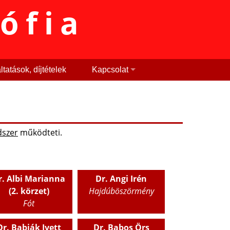
sófia
tatások, díjtételek
Kapcsolat
dszer
működteti.
r. Albi Marianna
Dr. Angi Irén
(2. körzet)
Hajdúböszörmény
Fót
Dr. Babják Ivett
Dr. Babos Örs