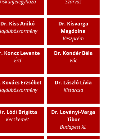
Kiskunfélegyháza
Szarvas
Dr. Kiss Anikó
Dr. Kisvarga
Hajdúböszörmény
Magdolna
Veszprém
r. Koncz Levente
Dr. Kondér Béla
Érd
Vác
. Kovács Erzsébet
Dr. László Lívia
Hajdúböszörmény
Kistarcsa
r. Lódi Brigitta
Dr. Loványi-Varga
Kecskemét
Tibor
Budapest XI.