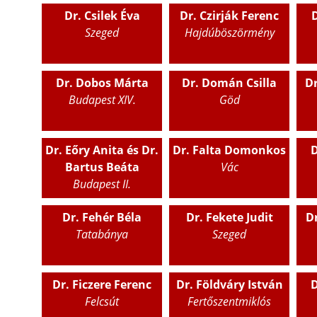
Dr. Csilek Éva
Dr. Czirják Ferenc
Szeged
Hajdúböszörmény
Dr. Dobos Márta
Dr. Domán Csilla
Dr
Budapest XIV.
Göd
Dr. Eőry Anita és Dr.
Dr. Falta Domonkos
D
Bartus Beáta
Vác
Budapest II.
Dr. Fehér Béla
Dr. Fekete Judit
Dr
Tatabánya
Szeged
Dr. Ficzere Ferenc
Dr. Földváry István
D
Felcsút
Fertőszentmiklós