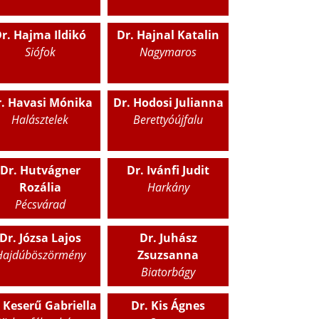
r. Hajma Ildikó
Dr. Hajnal Katalin
Siófok
Nagymaros
. Havasi Mónika
Dr. Hodosi Julianna
Halásztelek
Berettyóújfalu
Dr. Hutvágner
Dr. Ivánfi Judit
Rozália
Harkány
Pécsvárad
Dr. Józsa Lajos
Dr. Juhász
Hajdúböszörmény
Zsuzsanna
Biatorbágy
 Keserű Gabriella
Dr. Kis Ágnes