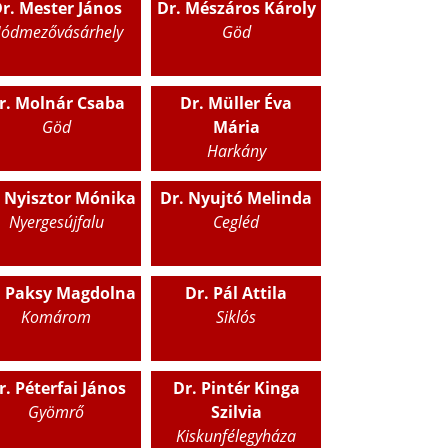
r. Mester János
Dr. Mészáros Károly
ódmezővásárhely
Göd
r. Molnár Csaba
Dr. Müller Éva
Göd
Mária
Harkány
. Nyisztor Mónika
Dr. Nyujtó Melinda
Nyergesújfalu
Cegléd
. Paksy Magdolna
Dr. Pál Attila
Komárom
Siklós
r. Péterfai János
Dr. Pintér Kinga
Gyömrő
Szilvia
Kiskunfélegyháza