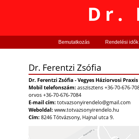
Dr. 
Bemutatkozás
Rendelési idők
Dr. Ferentzi Zsófia
Dr. Ferentzi Zsófia - Vegyes Háziorvosi Praxis
Mobil telefonszám:
asszisztens +36-70-676-70
orvos +36-70-676-7084
E-mail cím:
totvazsonyirendelo@gmail.com
Weboldal:
www.totvazsonyirendelo.hu
Cím:
8246 Tótvázsony, Hajnal utca 9.