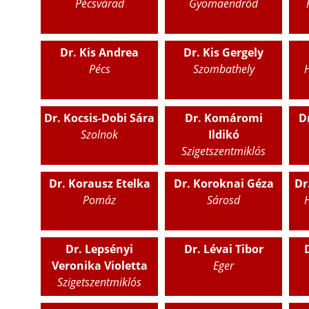
Pécsvárad
Gyomaendrőd
Dr. Kis Andrea
Dr. Kis Gergely
Pécs
Szombathely
Dr. Kocsis-Dobi Sára
Dr. Komáromi
D
Szolnok
Ildikó
Szigetszentmiklós
Dr. Korausz Etelka
Dr. Koroknai Géza
Dr
Pomáz
Sárosd
Dr. Lepsényi
Dr. Lévai Tibor
D
Veronika Violetta
Eger
Szigetszentmiklós