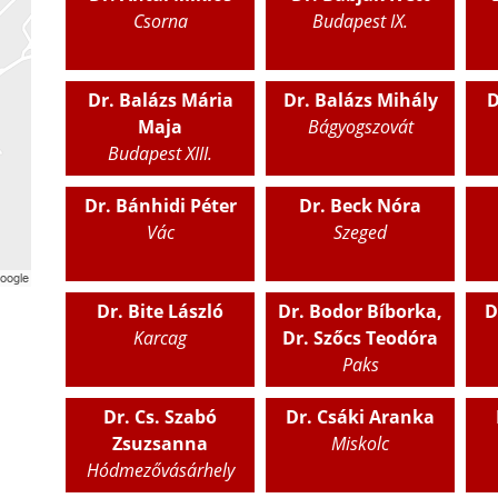
Csorna
Budapest IX.
Dr. Balázs Mária
Dr. Balázs Mihály
D
Maja
Bágyogszovát
Budapest XIII.
Dr. Bánhidi Péter
Dr. Beck Nóra
Vác
Szeged
Dr. Bite László
Dr. Bodor Bíborka,
D
Karcag
Dr. Szőcs Teodóra
Paks
Dr. Cs. Szabó
Dr. Csáki Aranka
Zsuzsanna
Miskolc
Hódmezővásárhely