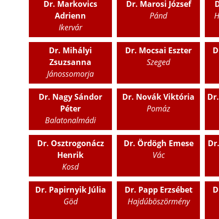
Dr. Markovics
Dr. Marosi József
D
Adrienn
Pánd
H
Ikervár
Dr. Mihályi
Dr. Mocsai Eszter
D
Zsuzsanna
Szeged
Jánossomorja
Dr. Nagy Sándor
Dr. Novák Viktória
Dr
Péter
Pomáz
Balatonalmádi
Dr. Osztrogonácz
Dr. Ördögh Emese
Dr
Henrik
Vác
Kosd
Dr. Papirnyik Júlia
Dr. Papp Erzsébet
D
Göd
Hajdúböszörmény