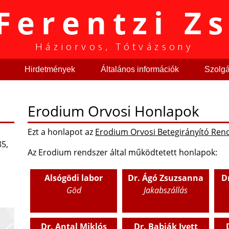
Ferentzi Z
Háziorvos, Tótvázsony
Hirdetmények
Általános információk
Szolgál
Erodium Orvosi Honlapok
Ezt a honlapot az
Erodium Orvosi Betegirányító Ren
85,
Az Erodium rendszer által működtetett honlapok:
Alsógödi labor
Dr. Ágó Zsuzsanna
D
Göd
Jakabszállás
Dr. Antal Miklós
Dr. Babják Ivett