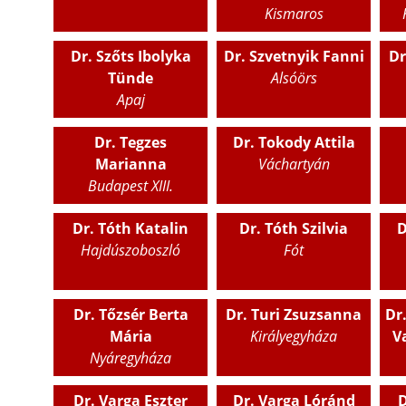
Kismaros
Dr. Szőts Ibolyka
Dr. Szvetnyik Fanni
Dr
Tünde
Alsóörs
Apaj
Dr. Tegzes
Dr. Tokody Attila
Marianna
Váchartyán
Budapest XIII.
Dr. Tóth Katalin
Dr. Tóth Szilvia
D
Hajdúszoboszló
Fót
Dr. Tőzsér Berta
Dr. Turi Zsuzsanna
Dr
Mária
Királyegyháza
V
Nyáregyháza
Dr. Varga Eszter
Dr. Varga Lóránd
D