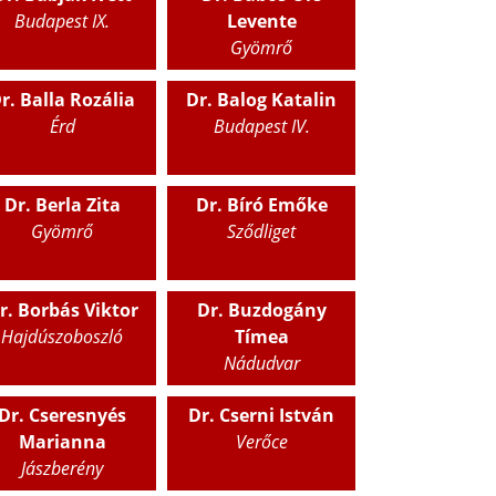
Budapest IX.
Levente
Gyömrő
r. Balla Rozália
Dr. Balog Katalin
Érd
Budapest IV.
Dr. Berla Zita
Dr. Bíró Emőke
Gyömrő
Sződliget
r. Borbás Viktor
Dr. Buzdogány
Hajdúszoboszló
Tímea
Nádudvar
Dr. Cseresnyés
Dr. Cserni István
Marianna
Verőce
Jászberény