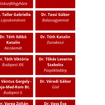
Kiskunfélegyháza
. Taller Gabriella
Dr. Tassi Gábor
Lajoskomárom
Balassagyarmat
Dr. Tóth Ildikó
Dr. Tóth Katalin
Katalin
Dunakeszi
Kecskemét
r. Tóth Viktória
Dr. Tőkés Levente
Budapest XIII.
Szabolcs
Püspökladány
. Vántus Gergely -
Dr. Váradi Gábor
aja-Med-Kom Bt.
Göd
Budapest II.
r. Varga Zoltán
Dr. Vass Éva