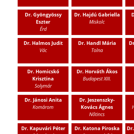
Dr. Gyöngyössy
Dr. Hajdú Gabriella
D
Eszter
Miskolc
Érd
Dr. Halmos Judit
Dr. Handl Mária
Dr
Vác
Tolna
Dr. Homicskó
Dr. Horváth Ákos
Krisztina
Budapest XIII.
Solymár
Dr. Jánosi Anita
Dr. Jeszenszky-
Komárom
Kovács Ágnes
Nőtincs
Dr. Kapuvári Péter
Dr. Katona Piroska
Dr.