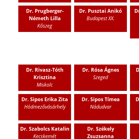
Dr. Prugberger-
Dr. Pusztai Anikó
D
Németh Lilla
Budapest XX.
Kőszeg
Dr. Rivasz-Tóth
Dr. Rósa Ágnes
D
Krisztina
Szeged
Miskolc
Dr. Sipos Erika Zita
Dr. Sipos Tímea
D
Hódmezővásárhely
Nádudvar
Dr. Szabolcs Katalin
Dr. Székely
Kecskemét
Zsuzsanna